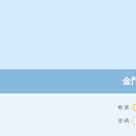
金
帳 號：
密 碼：